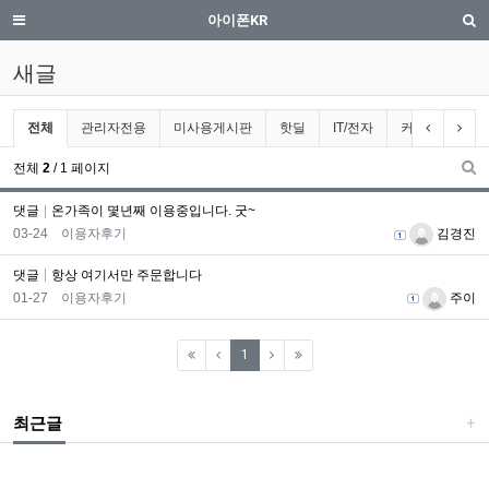
새글 | iphone.co.kr
메뉴
검
아이폰KR
새글
전체게시물 그룹 목록
이전 그룹
다음
전체
관리자전용
미사용게시판
핫딜
IT/전자
커뮤니티
전체
2
/ 1 페이지
새
댓글
온가족이 몇년째 이용중입니다. 굿~
등록일
등록자
03-24
이용자후기
김경진
댓글
항상 여기서만 주문합니다
등록일
등록자
01-27
이용자후기
주이
(current)
1
최근글