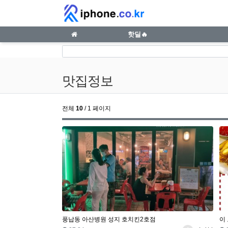
맛집정보 1 페이지 | iphone.co.kr
메인 메뉴
핫딜🔥
맛집정보
전체
10
/ 1 페이지
풍납동 아산병원 성지 호치킨2호점
이