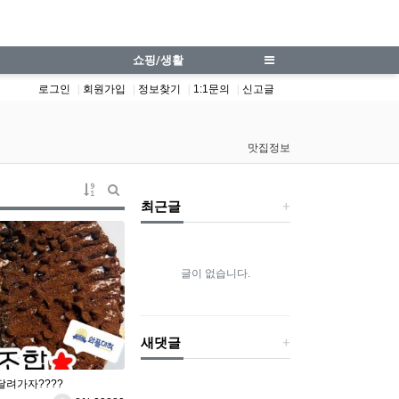
쇼핑/생활
로그인
회원가입
정보찾기
1:1문의
신고글
맛집정보
게시물 정렬
최근글
게시판 검색
글이 없습니다.
새댓글
달려가자????