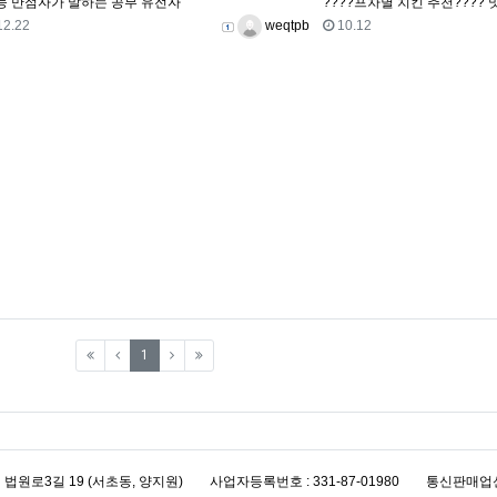
능 만점자가 말하는 공부 유전자
????프차별 치킨 추천????
등록일
등록자
등록일
12.22
10.12
weqtpb
(current)
1
초구 법원로3길 19 (서초동, 양지원)
사업자등록번호 : 331-87-01980
통신판매업신