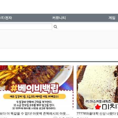
IT/전자
커뮤니티
게임
 보다 더 똑같을 수 없다! 아웃백 존똑레시피 아웃…
????#와플대학 신상 나왔다 