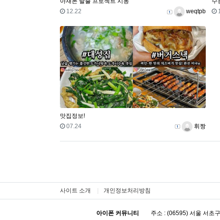
아재폰 탈출 프로젝트 시동
수
등록일
등록자
12.22
weqtpb
맛집정보!
등록일
등록자
07.24
휘짱
사이트 소개
개인정보처리방침
아이폰 커뮤니티
주소 : (06595) 서울 서