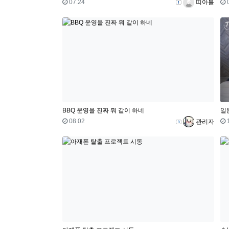
등록일
등록자
07.24
띠아블
BBQ 운영을 진짜 뭐 같이 하네
일
등록일
등록자
08.02
관리자