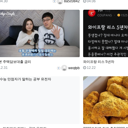
등록일
등록자
등록일
04.30
04.06
8a5c0842
본 주택담보대출 금리
와이프랑 리스 5년차
등록일
등록자
등록일
12.31
12.22
weqtpb