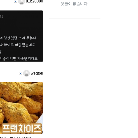
등록자
81b20880
댓글이 없습니다.
등록자
weqtpb