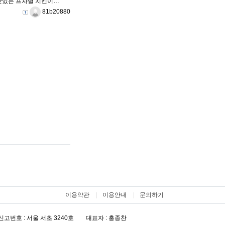
 맛있는 프차별 치킨이…
등록자
81b20880
이용약관
이용안내
문의하기
고번호 : 서울 서초 3240호
대표자 : 홍종찬