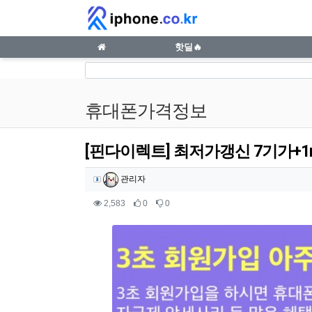
[핀다이렉트] 최저가갱신 7기가+1mps 100원, 
메인 메뉴
핫딜🔥
휴대폰가격정보
[핀다이렉트] 최저가갱신 7기가+1mps
작성자 정보
작성
관리자
컨텐츠 정보
조회
추천
비추천
2,583
0
0
본문